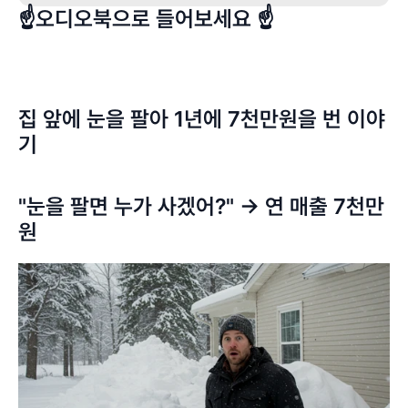
☝️오디오북으로 들어보세요 ☝️
집 앞에 눈을 팔아 1년에 7천만원을 번 이야
기
"눈을 팔면 누가 사겠어?" → 연 매출 7천만
원