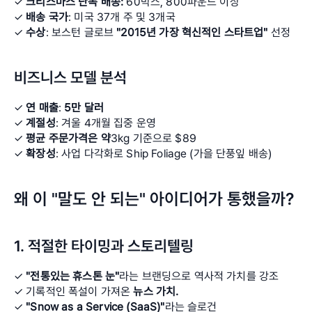
✓ 
크리스마스 단독 배송:
 60박스, 800파운드 이상 
✓ 
배송 국가
: 미국 37개 주 및 3개국 
✓ 
수상
: 보스턴 글로브 
"2015년 가장 혁신적인 스타트업"
 선정
비즈니스 모델 분석
✓ 
연 매출
: 
5만 달러 
✓ 
계절성
: 겨울 4개월 집중 운영 
✓ 
평균 주문가격은 약
3kg 기준으로 $89 
✓
 확장성
: 사업 다각화로 Ship Foliage (가을 단풍잎 배송)
왜 이 "말도 안 되는" 아이디어가 통했을까?
1. 적절한 타이밍과 스토리텔링
✓ 
"전통있는 휴스톤 눈"
라는 브랜딩으로 역사적 가치를 강조 
✓ 기록적인 폭설이 가져온 
뉴스 가치. 
✓ 
"Snow as a Service (SaaS)"
라는 슬로건