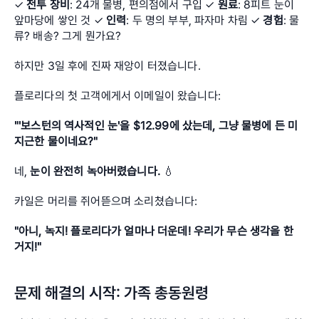
✓ 
전투 장비
: 24개 물병, 편의점에서 구입 ✓ 
원료
: 8피트 눈이 
앞마당에 쌓인 것 ✓ 
인력
: 두 명의 부부, 파자마 차림 ✓ 
경험
: 물
류? 배송? 그게 뭔가요?
하지만 3일 후에 진짜 재앙이 터졌습니다.
플로리다의 첫 고객에게서 이메일이 왔습니다:
"'보스턴의 역사적인 눈'을 $12.99에 샀는데, 그냥 물병에 든 미
지근한 물이네요?"
네, 
눈이 완전히 녹아버렸습니다.
 💧
카일은 머리를 쥐어뜯으며 소리쳤습니다:
"아니, 녹지! 플로리다가 얼마나 더운데! 우리가 무슨 생각을 한 
거지!"
문제 해결의 시작: 가족 총동원령