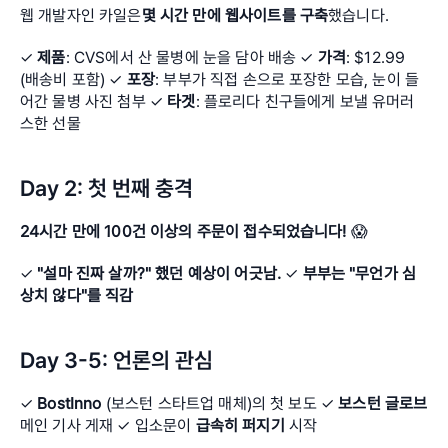
웹 개발자인 카일은
몇 시간 만에 웹사이트를 구축
했습니다.
✓ 
제품
: CVS에서 산 물병에 눈을 담아 배송 ✓ 
가격
: $12.99 
(배송비 포함) ✓ 
포장
: 부부가 직접 손으로 포장한 모습, 눈이 들
어간 물병 사진 첨부 ✓ 
타겟
: 플로리다 친구들에게 보낼 유머러
스한 선물
Day 2: 첫 번째 충격
24시간 만에 100건 이상의 주문이 접수되었습니다!
 😱
✓
 "설마 진짜 살까?" 했던 예상이 어긋남.
 ✓
 부부는 "무언가 심
상치 않다"를 직감
Day 3-5: 언론의 관심
✓ 
BostInno
 (보스턴 스타트업 매체)의 첫 보도 ✓ 
보스턴 글로브
메인 기사 게재 ✓ 입소문이 
급속히 퍼지기
 시작