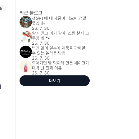
rk
최근 블로그
챗GPT에 내 제품이 나오면 정말 
좋겠네~
26. 7. 30.
할매 믿고 이거 팔아. 스팀 분사 그
루밍 빗 🐾
26. 7. 30.
법인 없이 일본에 제품을 판매할 
수 있는 놀라운 방법
26. 7. 30.
죽어가던 딸 먹이려 만든 셰이크가 
대박 난 진짜 이유
26. 7. 30.
더보기
 