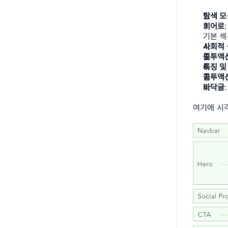
탐색 모
히어로
기본 섹
사회적
콜투액션
특징 및
콜투액
바닥글
여기에 시