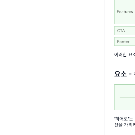
이러한 요
요소 -
'히어로'는
션을 가리