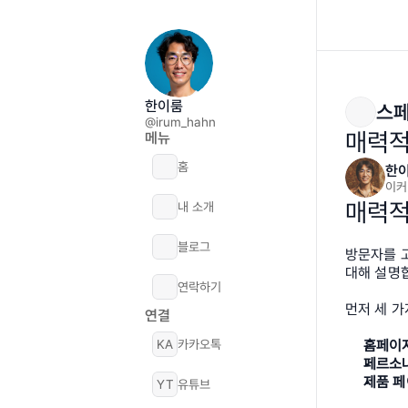
한이룸
스페
@irum_hahn
매력적
메뉴
홈
한
이커
매력적
내 소개
블로그
방문자를 
대해 설명
연락하기
먼저 세 
연결
KA
카카오톡
홈페이지
페르소나
제품 페
YT
유튜브