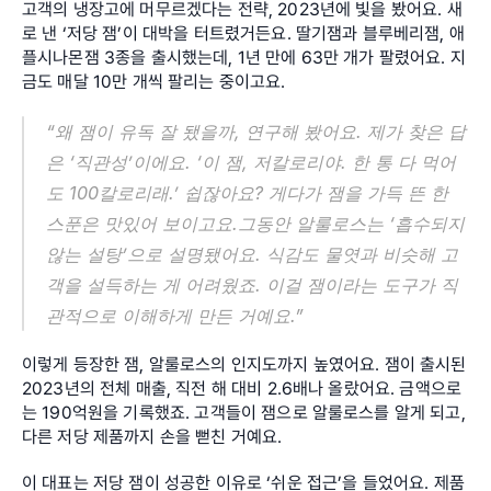
고객의 냉장고에 머무르겠다는 전략, 2023년에 빛을 봤어요. 새
로 낸 ‘저당 잼’이 대박을 터트렸거든요. 딸기잼과 블루베리잼, 애
플시나몬잼 3종을 출시했는데, 1년 만에 63만 개가 팔렸어요. 지
금도 매달 10만 개씩 팔리는 중이고요.
“왜 잼이 유독 잘 됐을까, 연구해 봤어요. 제가 찾은 답
은 ‘직관성’이에요. ‘이 잼, 저칼로리야. 한 통 다 먹어
도 100칼로리래.’ 쉽잖아요? 게다가 잼을 가득 뜬 한 
스푼은 맛있어 보이고요.그동안 알룰로스는 ‘흡수되지 
않는 설탕’으로 설명됐어요. 식감도 물엿과 비슷해 고
객을 설득하는 게 어려웠죠. 이걸 잼이라는 도구가 직
관적으로 이해하게 만든 거예요.”
이렇게 등장한 잼, 알룰로스의 인지도까지 높였어요. 잼이 출시된 
2023년의 전체 매출, 직전 해 대비 2.6배나 올랐어요. 금액으로
는 190억원을 기록했죠. 고객들이 잼으로 알룰로스를 알게 되고, 
다른 저당 제품까지 손을 뻗친 거예요.
이 대표는 저당 잼이 성공한 이유로 ‘쉬운 접근’을 들었어요. 제품