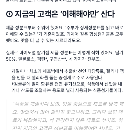
알려져 브랜드의 선순환이 일어나고 있다. ⓒ마이노멀컴퍼니
① 지금의 고객은 ‘이해해야만’ 산다
제품 성분표부터 쉬워야 했어요. ‘주부가 상세성분표를 읽고 바로 
이해할 수 있는가’가 기준이었죠. 외계어 같은 합성첨가물은 모두 
뺐어요. 맛을 더 낼 수 있는 재료더라도요.
실제로 마이노멀 딸기잼 제품 성분표는 이렇게 적혀 있어요. 딸기 
50%, 알룰로스, 펙틴*, 구연산**. 네 가지가 전부죠.
과일이나 채소의 세포벽에서 추출한 천연 다당류로, 젤리나 잼
을 만들 때 젤리화를 돕는 증점제로 주로 사용된다.
*감귤류에 많이 함유된 천연 유기산으로, 식품에서 신맛을 내
거나 산도를 조절하는 용도로 널리 사용되는 식품첨가물이다.
“식품을 개발하다 보면, 맛을 중심으로 재료를 넣게 돼
요. 맛있어서 많이 팔리면 좋으니까요. 그러다 보면 재
료가 복잡해지고, 썩 건강하지 않은 재료도 섞이죠. 하
지만 지금의 고객은 성분표를 이해해야만 사세요. 키