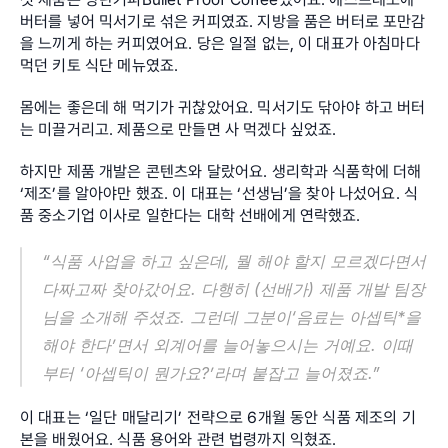
버터를 넣어 믹서기로 섞은 커피였죠. 지방을 품은 버터로 포만감
을 느끼게 하는 커피였어요. 당은 일절 없는, 이 대표가 아침마다 
먹던 키토 식단 메뉴였죠.
몸에는 좋은데 해 먹기가 귀찮았어요. 믹서기도 닦아야 하고 버터
는 미끌거리고. 제품으로 만들면 사 먹겠다 싶었죠.
하지만 제품 개발은 콘텐츠와 달랐어요. 생리학과 식품학에 더해 
‘제조’를 알아야만 했죠. 이 대표는 ‘선생님’을 찾아 나섰어요. 식
품 중소기업 이사로 일한다는 대학 선배에게 연락했죠.
“식품 사업을 하고 싶은데, 뭘 해야 할지 모르겠다면서 
다짜고짜 찾아갔어요. 다행히 (선배가) 제품 개발 팀장
님을 소개해 주셨죠. 그런데 그분이‘음료는 아셉틱*을 
해야 한다’면서 외계어를 늘어놓으시는 거예요. 이때
부터 ‘아셉틱이 뭔가요?’라며 붙잡고 늘어졌죠.”
이 대표는 ‘일단 매달리기’ 전략으로 6개월 동안 식품 제조의 기
본을 배웠어요. 식품 용어와 관련 법령까지 익혔죠.