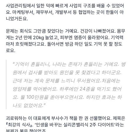
사업관리팀에서 일한 덕에 빠르게 사업의 구조를 배울 수 있었어
요. 마케팅부서, 재무부서, 개발부서 등 협업하는 곳이 한둘이 아
니었거든요.
문제는 회식도 그만큼 잦았다는 거예요. 건강이 나빠졌어요. 몸무
게는 2년 만에 20kg 늘었고, 피부엔 염증이 올라왔어요. 기억력
마저 흐릿해졌다고요. 돌아서면 방금 하던 일도 기억 못 할 정도
로요.
“기억이 흔들리니, 나라는 존재가 흔들리는 거예요. 병
원에서 검사를 받아도 원인을 못 찾겠다고 하더군요. 
근데 저는 계속 문제를 느끼니 무서웠어요.처음에는 
영양제를 먹어봤어요. 하루에만 24종을 먹기도 했어
요. 월 100만원을 쏟아부으면서요. 하지만 효과는 하
나도 없었어요.”
괴로워하는 이 대표에게 부사수가 책을 한 권 선물했어요. 제목은 
『최강의 식사』. ‘인생을 바꾸는 실리콘밸리식 2주 다이어트’라는 
부제가 붙은 책이었죠.