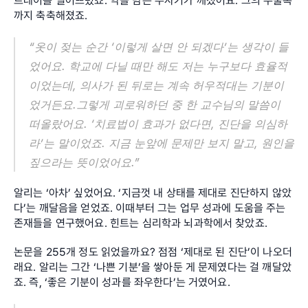
트레이를 떨어뜨렸죠. 약을 담은 주사기가 깨졌어요. 그의 수술복
까지 축축해졌죠.
“옷이 젖는 순간 ‘이렇게 살면 안 되겠다’는 생각이 들
었어요. 학교에 다닐 때만 해도 저는 누구보다 효율적
이었는데, 의사가 된 뒤로는 계속 허우적대는 기분이
었거든요.그렇게 괴로워하던 중 한 교수님의 말씀이 
떠올랐어요. ‘치료법이 효과가 없다면, 진단을 의심하
라’는 말이었죠. 지금 눈앞에 문제만 보지 말고, 원인을 
짚으라는 뜻이었어요.”
알리는 ‘아차’ 싶었어요. ‘지금껏 내 상태를 제대로 진단하지 않았
다’는 깨달음을 얻었죠. 이때부터 그는 업무 성과에 도움을 주는 
존재들을 연구했어요. 힌트는 심리학과 뇌과학에서 찾았죠.
논문을 255개 정도 읽었을까요? 점점 ‘제대로 된 진단’이 나오더
래요. 알리는 그간 ‘나쁜 기분’을 쌓아둔 게 문제였다는 걸 깨달았
죠. 즉, ‘좋은 기분이 성과를 좌우한다’는 거였어요.