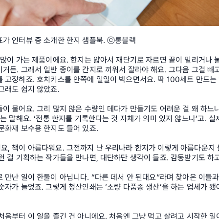
표가 인터뷰 중 소개한 한지 샘플북. ⓒ롱블랙
 많이 가는 제품이에요. 한지는 얇아서 재단기로 자르면 끝이 밀리거나 눌
거든. 그래서 일반 종이를 간지로 끼워서 잘라야 해요. 그다음 그걸 빼고
 고정하죠. 호치키스를 안쪽에 일일이 박으면서요. 딱 100세트 만드는
그래도 쉽지 않았죠.
이 물어요. 그리 많지 않은 수량인 데다가 만들기도 어려운 걸 왜 하느
저는 말해요. ‘전통 한지를 기록한다는 것 자체가 의미 있지 않느냐’고. 실
문화재 보수용 한지도 들어 있죠.
요, 책이 아름다워요. 그전까지 난 우리나라 한지가 이렇게 아름다운지 
런 걸 기획하는 작가들을 만나면, 대단하단 생각이 들죠. 감동받기도 하고
 만난 일이 한둘이 아닙니다. “다른 데서 안 된대요”라며 찾아온 이들과
숫자가 늘었죠. 그렇게 청산인쇄는 ‘소량 다품종 생산’을 하는 업체가 됐
처음부터 이 일을 즐긴 건 아니에요. 처음엔 그냥 먹고 살려고 시작한 일