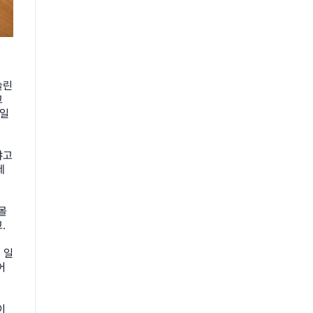
린 
 
 일
냐고
제
몰
.
 일
어
이