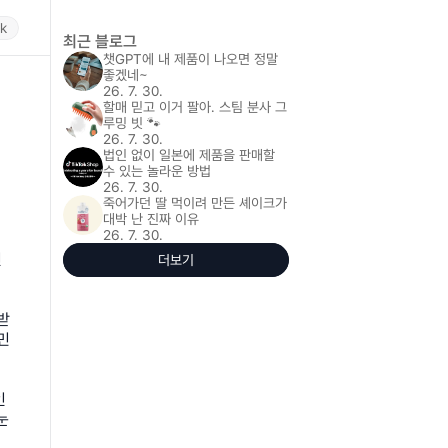
rk
최근 블로그
챗GPT에 내 제품이 나오면 정말 
좋겠네~
26. 7. 30.
할매 믿고 이거 팔아. 스팀 분사 그
루밍 빗 🐾
26. 7. 30.
법인 없이 일본에 제품을 판매할 
수 있는 놀라운 방법
26. 7. 30.
죽어가던 딸 먹이려 만든 셰이크가 
대박 난 진짜 이유
26. 7. 30.
인
더보기
받
민
인
눈