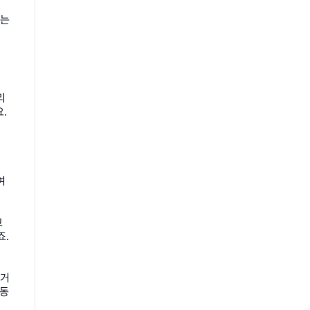
는 
리
 
여
고
. 
갔거
동 
.