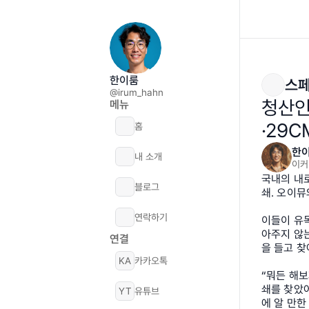
한이룸
스페
@irum_hahn
청산인
메뉴
·29
홈
한
내 소개
이커
국내의 내
블로그
쇄. 오이
연락하기
이들이 유
아주지 않
연결
을 들고 찾
KA
카카오톡
“뭐든 해
쇄를 찾았어
YT
유튜브
에 알 만