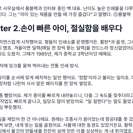
 사무실에서 롱블랙과 인터뷰 중인 백 대표. 난이도 높은 인쇄물을 다루
다. 그는 “의미 있는 제품을 만들 때 가장 즐겁다”고 말했다. ⓒ롱블랙
ter 2.손이 빠른 아이, 절실함을 배우다
자연스럽게 시작했어요. 형들이 인쇄소를 운영했거든. 활판*과 옵셋, 그
 했죠. 겨울이면 일력(매일 한 장씩 뜯는 달력)을 만드느라 정신없었어요.
도 도왔지. 그때가 1985년, 제가 중학교 3학년이던 때예요.
자에 잉크를 묻혀 찍어내는 전통 인쇄 방식.
이를 순서에 맞게 배치하는 일만 했어요. ‘정합’이라고 불리는 일이죠. 
장처럼 나란히 서서 맡은 페이지를 한 장씩 쌓았죠.
좀 빨랐어요. 제가 종이를 빠르게 내려놓으니, 다들 그 속도를 맞추더라
 작업도 빠르게 끝나고, 일당도 많이 받았어요. “일 잘한다”는 말도 들었죠
심 뿌듯했지.
일을 재밌어 한 건 아니에요. 원래는 조종사가 꿈이었는데 항공대를 못 
켜 보면, 내게 맞는 일을 골랐어요. 사물에 대한 동경도 있었거든요. 황학
에서 물건의 만듦새를 찬찬히 보며 만든 이를 상상하는 게 내 취미였죠