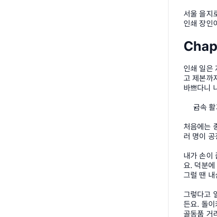
서울 을지로
인쇄 장인이
Chap
인쇄 일은 
고 제본까지
바쁘다니 나
금속 활
처음에는 종
러 명이 공
내가 손이 
요. 덕분에
그럴 땐 내
그렇다고 
든요. 돌이
골동품 거리