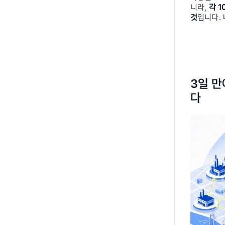
니라, 
각 1
것
입니다.
3일 만
다