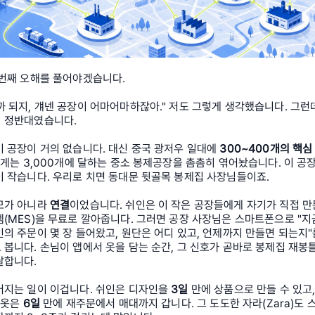
 번째 오해를 풀어야겠습니다.
 되지, 걔넨 공장이 어마어마하잖아." 저도 그렇게 생각했습니다. 그런데
 정반대였습니다.
 공장이 거의 없습니다. 대신 중국 광저우 일대에 
300~400개의 핵심
넓게는 3,000개에 달하는 중소 봉제공장을 촘촘히 엮어놨습니다. 이 공
이 작습니다. 우리로 치면 동대문 뒷골목 봉제집 사장님들이죠.
모가 아니라 
연결
이었습니다. 쉬인은 이 작은 공장들에게 자기가 직접 만든
(MES)을 무료로 깔아줍니다. 그러면 공장 사장님은 스마트폰으로 "지금
의 주문이 몇 장 들어왔고, 원단은 어디 있고, 언제까지 만들면 되는지"를
봅니다. 손님이 앱에서 옷을 담는 순간, 그 신호가 곧바로 봉제집 재봉틀
달합니다.
어지는 일이 이겁니다. 쉬인은 디자인을 
3일
 만에 상품으로 만들 수 있고,
 옷은 
6일
 만에 재주문에서 매대까지 갑니다. 그 도도한 자라(Zara)도 