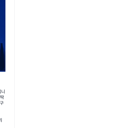
입니
딱 
 구
리