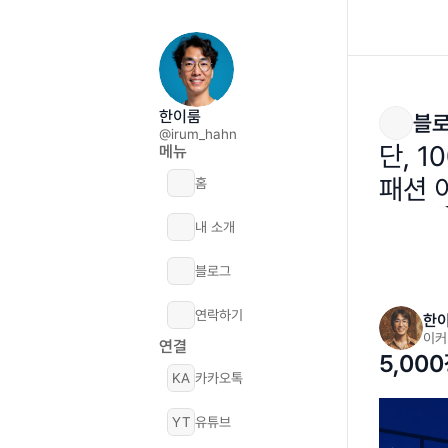
한이룸
블
@irum_hahn
단, 
메뉴
패션 
홈
내 소개
블로그
연락하기
한
이커
연결
5,00
KA
카카오톡
YT
유튜브