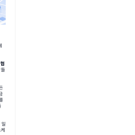
 
 협
장들
 
 
 
 
 일
스케