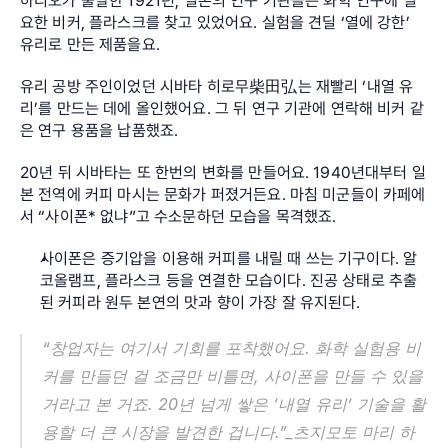
하리오가 출발한 1921년, 일본의 연구 기관들은 화학 연구에 필
요한 비커, 플라스크를 찾고 있었어요. 실험을 견딜 ‘열에 강한’ 
유리로 만든 제품을요.
유리 공방 주인이었던 시바타 히로무柴田弘는 재빨리 ‘내열 유
리’를 만드는 데에 올인했어요. 그 뒤 연구 기관에 연락해 비커 같
은 연구 용품을 납품했죠.
20년 뒤 시바타는 또 한번의 변화를 만들어요. 1940년대부터 일
본 전역에 커피 마시는 문화가 퍼졌거든요. 마침 미군들이 카페에
서 “사이폰* 없냐”고 수소문하던 모습을 목격했죠.
사이폰은 증기압을 이용해 커피를 내릴 때 쓰는 기구이다. 알
코올램프, 플라스크 등을 연결한 모습이다. 진공 상태로 추출
된 커피라 원두 본연의 맛과 향이 가장 잘 유지된다.
“창업자는 여기서 기회를 포착했어요. 화학 실험용 비
커를 만들던 걸 조금만 비틀면, 사이폰을 만들 수 있을 
거라고 본 거죠. 20년 넘게 쌓은 ‘내열 유리’ 기술을 활
용할 더 큰 시장을 발견한 겁니다.”_츠지모토 마리 하