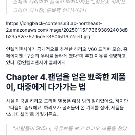
소재의 차이까지 섬세히 따지니까요.”_장윤종 하리오
코리아 지사장, 롱블랙 인터뷰에서
!
https://longblack-contens.s3.ap-northeast-
2.amazonaws.com/image/20250115/173693892403d8
b29a62e757d5c5e360f5ff6b2ae0.jpg
인텔리젠시아가 공개적으로 추천한 하리오 V60 드리퍼 모습. 홈
페이지엔 “꾸준히 우리를 놀라게 했다”며 추천 이유를 설명하고 
있다. ⓒ인텔리젠시아 홈페이지
Chapter 4.팬덤을 얻은 뾰족한 제품
이, 대중에게 다가가는 법
사실 미국발 하리오 드리퍼 열풍은 예상 밖의 일이었어요. 하지만 
그다음이 중요해요. 하리오가 굴러들어 온 기회를 잡아, 제품을 
‘스테디셀러’로 키웠거든요.
“사람들이 SNS나, 유튜브를 보고 하리오 제품을 찾았