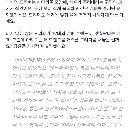
과거의 드리퍼는 사다리꼴 모양에, 커피가 흘러내리는 구멍의 크
기가 작았어요. 물에 오래 적셔 묵직하고 깊은 커피를 즐기던 문
화였거든요. 드리퍼도 여기에 맞춰 물이 천천히 내려가게 만든 거
예요.
다시 말해 많은 드리퍼가 ‘당대의 커피 트렌드’에 맞춰왔다는 거
죠. 그런데 하리오는 왜 트렌드를 거스른 드리퍼를 내놓은 걸까
요? 장윤종 지사장이 설명했어요.
“1990년대 후반부터 스페셜티 커피 문화가 조금씩 유
행하고 있었어요. 원두를 어떻게 볶고 내리냐에 따라 
맛이 다르단 걸, 사람들이 알기 시작했거든요. 하지만 
시중의 드리퍼는 그 요구에 잘 맞진 않았어요. 그래서 
하리오는 사람들이 취향껏 맛을 낼 자유도 높은 드리
퍼를 개발해 보기로 한 겁니다.”_장윤종 하리오코리아 
지사장, 롱블랙 인터뷰에서스페셜티 커피란 원두의 산
지마다 각각 다른 기후와 토양에 따라 독특한 맛과 향
을 품은 커피를 뜻한다. 따라서 스페셜티 커피 문화란 