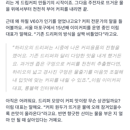
리는 게 드립커피 만들기의 시작이죠. 그다음 주전자로 뜨거운 물
을 위에서부터 천천히 부어 커피를 내리면 끝.
근데 왜 하필 V60가 인기를 얻었냐고요? 커피 전문가의 말을 들
어볼까요. 서울 마포구에서 15년째 이미커피를 운영 중인 이림 
대표가 말해요. “기존 드리퍼의 방식을 살짝 비틀었다”라고요.
“하리오의 드리퍼는 시중에 나온 커피용품의 전형을 
깼어요. 기존 드리퍼와 달리 다양한 맛을 내게 했거든
요. 과거엔 좁은 구멍으로 커피를 천천히 추출했다면, 
하리오의 넓고 경사진 구멍은 물줄기를 마음껏 조절해 
내 입맛에 맞는 커피를 내릴 수 있죠.”_이림 이미커피 
대표, 롱블랙 인터뷰에서
아직은 어려워요. 드리퍼 모양이 커피 맛이랑 무슨 상관일까요? 
이림 대표는 말해요. “커피 원두가 뜨거운 물에 오래 잠겨있을수
록 쓴맛이 올라온다”라고요. 반면 향긋한 산미는 물을 부은 지 얼
마 안 될 때 살아있다는 거예요.