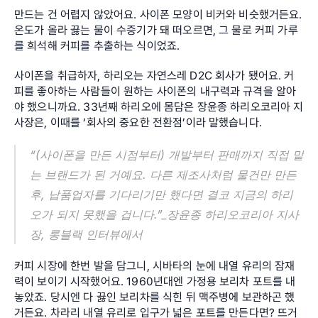
만드는 건 어렵지 않았어요. 사이폰 모양이 비커와 비슷했거든요. 
온도가 올라 끓는 물이 수증기가 돼 떠오르면, 그 물로 커피 가루
를 희석해 커피를 추출하는 식이었죠.
사이폰을 취급하자, 하리오는 자연스레 D2C 회사가 됐어요. 커
피를 좋아하는 사람들이 원하는 사이폰의 내구력과 규격을 알아
야 했으니까요. 33년째 하리오에 몸담은 장윤종 하리오코리아 지
사장은, 이때를 ‘회사의 중요한 전환점’이라 말했습니다.
“(사이폰을 만든 시점부터) 개발부터 판매까지 직접 맡
는 브랜드가 된 거예요. 다른 제조사처럼 물건만 만든 
후, 납품업자를 기다리기만 했다면 결코 지금의 하리
오가 되지 못했을 겁니다.”_장윤종 하리오코리아 지사
장, 롱블랙 인터뷰에서
커피 시장에 한번 발을 담그니, 시바타의 눈에 내열 유리의 잠재
력이 보이기 시작했어요. 1960년대엔 가정용 보리차 포트를 내
놓았죠. 당시엔 다 끓인 보리차를 식힌 뒤 맥주병에 보관하곤 했
거든요. 차라리 내열 유리로 입구가 넓은 포트를 만든다면? 뜨거