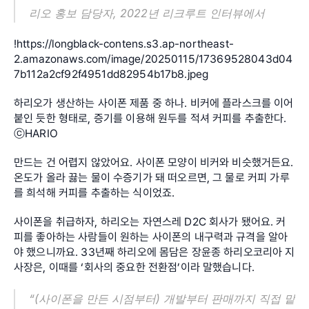
리오 홍보 담당자, 2022년 리크루트 인터뷰에서
!
https://longblack-contens.s3.ap-northeast-
2.amazonaws.com/image/20250115/17369528043d04
7b112a2cf92f4951dd82954b17b8.jpeg
하리오가 생산하는 사이폰 제품 중 하나. 비커에 플라스크를 이어 
붙인 듯한 형태로, 증기를 이용해 원두를 적셔 커피를 추출한다. 
ⓒHARIO
만드는 건 어렵지 않았어요. 사이폰 모양이 비커와 비슷했거든요. 
온도가 올라 끓는 물이 수증기가 돼 떠오르면, 그 물로 커피 가루
를 희석해 커피를 추출하는 식이었죠.
사이폰을 취급하자, 하리오는 자연스레 D2C 회사가 됐어요. 커
피를 좋아하는 사람들이 원하는 사이폰의 내구력과 규격을 알아
야 했으니까요. 33년째 하리오에 몸담은 장윤종 하리오코리아 지
사장은, 이때를 ‘회사의 중요한 전환점’이라 말했습니다.
“(사이폰을 만든 시점부터) 개발부터 판매까지 직접 맡