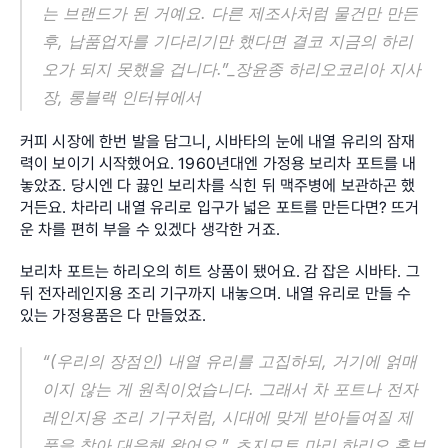
는 브랜드가 된 거예요. 다른 제조사처럼 물건만 만든 
후, 납품업자를 기다리기만 했다면 결코 지금의 하리
오가 되지 못했을 겁니다.”_장윤종 하리오코리아 지사
장, 롱블랙 인터뷰에서
커피 시장에 한번 발을 담그니, 시바타의 눈에 내열 유리의 잠재
력이 보이기 시작했어요. 1960년대엔 가정용 보리차 포트를 내
놓았죠. 당시엔 다 끓인 보리차를 식힌 뒤 맥주병에 보관하곤 했
거든요. 차라리 내열 유리로 입구가 넓은 포트를 만든다면? 뜨거
운 차를 편히 부을 수 있겠다 생각한 거죠.
보리차 포트는 하리오의 히트 상품이 됐어요. 감 잡은 시바타. 그 
뒤 전자레인지용 조리 기구까지 내놓으며. 내열 유리로 만들 수 
있는 가정용품은 다 만들었죠.
“(우리의 장점인) 내열 유리를 고집하되, 거기에 얽매
이지 않는 게 원칙이었습니다. 그래서 차 포트나 전자
레인지용 조리 기구처럼, 시대에 맞게 받아들여질 제
품을 찾아 대응해 왔어요.”_츠지모토 마리 하리오 홍보 