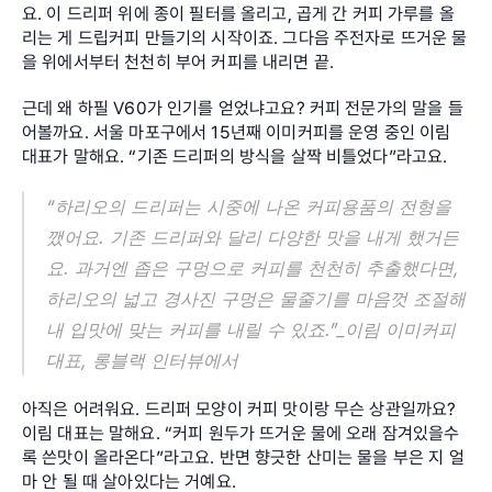
요. 이 드리퍼 위에 종이 필터를 올리고, 곱게 간 커피 가루를 올
리는 게 드립커피 만들기의 시작이죠. 그다음 주전자로 뜨거운 물
을 위에서부터 천천히 부어 커피를 내리면 끝.
근데 왜 하필 V60가 인기를 얻었냐고요? 커피 전문가의 말을 들
어볼까요. 서울 마포구에서 15년째 이미커피를 운영 중인 이림 
대표가 말해요. “기존 드리퍼의 방식을 살짝 비틀었다”라고요.
“하리오의 드리퍼는 시중에 나온 커피용품의 전형을 
깼어요. 기존 드리퍼와 달리 다양한 맛을 내게 했거든
요. 과거엔 좁은 구멍으로 커피를 천천히 추출했다면, 
하리오의 넓고 경사진 구멍은 물줄기를 마음껏 조절해 
내 입맛에 맞는 커피를 내릴 수 있죠.”_이림 이미커피 
대표, 롱블랙 인터뷰에서
아직은 어려워요. 드리퍼 모양이 커피 맛이랑 무슨 상관일까요? 
이림 대표는 말해요. “커피 원두가 뜨거운 물에 오래 잠겨있을수
록 쓴맛이 올라온다”라고요. 반면 향긋한 산미는 물을 부은 지 얼
마 안 될 때 살아있다는 거예요.