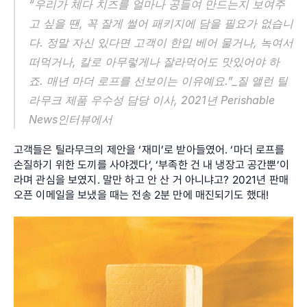
“우리가 체다 치즈를 얼마나 공들여 만드는지 보여주
고 싶을 땐, 꼭 잘게 썰어 패키지에 담을 필요가 없습니
다. 정말 자신 있다면 고객이 한입 베어 물거나, 녹여서 
떠먹거나, 칼로 아무렇게나 잘라먹어도 맛있어야 하
죠. 매년 마더 로프를 선보이는 이유예요.”_질 앨런 틸
라무크 제품 우수성 담당 이사, 2021년 Perishable 
News인터뷰에서
고객들은 틸라무크의 제안을 ‘재미’로 받아들였어. ‘마더 로프를 
손질하기 위한 도끼를 사야겠다’, ‘부족한 건 내 냉장고 공간뿐’이
라며 관심을 보였지. 말만 하고 안 산 거 아니냐고? 2021년 판매 
오픈 이메일을 보냈을 때는 전송 2분 만에 매진되기도 했대!