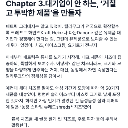
Chapter 3.대기업이 안 하는, ‘거칠
고 투박한 제품’을 만들자
패트릭 크리테저는 알고 있었어. 틸라무크가 전국으로 확장할수
록 크래프트 하인즈Kraft Heinz나 다논Danone 같은 유제품 대
기업과 경쟁해야 한다는 걸. 그런데 유제품으로 보여줄 수 있는 
게 뭐가 있겠어. 치즈, 아이스크림, 요거트가 전부지.
이때부터 패트릭은 틈새를 노리기 시작해. 대표 제품인 치즈에 집
중하되, 특별하게 보여주자. 어떻게? 같은 치즈더라도, 크기와 모
양을 다양하게 변주하는 거야. 대신, 농장에서 자연 숙성한다는 
틸라무크만의 정체성을 담아서!
예컨대 체다 치즈를 팔아도 숙성 기간과 모양에 따라 약 50가지 
제품을 내놓았어. 평범한 슬라이스부터 비스킷 크기로 낱개 포장
한 것까지. 하지만 가장 인기가 많았던 건 듬성듬성 잘라 지퍼백
에 담은 ‘농장 스타일 슈레드shreds* 치즈’였어.
블록 치즈를 채 썰듯 잘게 썬 치즈로, 주로 피자 등에 뿌려서 
활용한다.