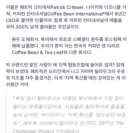
이름은 패트릭 크리테저Patrick Criteser. 나이키와 디즈니를 거
쳐, 커피빈 인터내셔널Coffee Bean International*에서 8년간 
CEO로 활약한 인물이야. 합류 후 커피빈 인터내셔널의 매출을 
무려 300% 넘게 끌어올린 주인공이지.
원두 도매회사. 북미에서 최초로 스페셜티 원두를 로스팅해 카
페에 납품했다. 우리가 흔히 아는 한국의 커피빈 앤 티리프
Coffee Bean & Tea Leaf와 다른 회사다.
빅 브랜드만 맡던 사람이 왜 지역 협동조합에 들어온 걸까? 잠재
력이 보였대. 패트릭은 오리건에서 나고 자라며 틸라무크의 우유
와 치즈를 자주 즐겼거든. 이게 ‘지역 특산품’에만 갇혀있는 게 아
쉬웠던 거야.
“부임 당시 틸라무크는 태평양 북서부에서 가장 많이 
팔리는 유제품이었어요. 사람들은 틸라무크의 품질을 
높게 샀지만, 어디까지나 ‘지역 특산품’ 정도로만 여겼
죠.”_패트릭 크리테저 틸라무크 전 CEO, 2017년 The 
Challenger Project 인터뷰에서