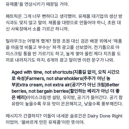
유제품’을 연상시키기 때문일 거야.
패트릭은 그게 너무 뻔하다고 생각했어. 유제품 대기업의 생산 방
식과도 맞지 않고 말야. 제품을 대량으로 만들어야 하니, 초원 대
신 사육장에서 소를 기르곤 하니까.
틸라무크는 어떻게 했게? 청정 초원 대신 검은 배경 위에서 ‘제품
을 마음껏 비틀고 부수는’ 파격 광고를 선보였어. 전기톱으로 아
이스크림 통을 반 가르기도 하고, 높게 쌓아 올린 체다 치즈를 도
끼로 내려치기도 하지. 6개의 광고 말미엔 이런 문구가 나와.
Aged with time, not shortcuts(지름길 없이, 오직 시간으
로 숙성)Farmers, not shareholders(주주가 아닌 농
부)Extra cream, not extra air(공기*가 아닌 크림)Better 
berries, not bargain berries(할인하는 베리가 아닌 더 좋
은 베리)
아이스크림엔 설탕, 유지방, 공기가 들어간다. 공기 함
유량이 높을수록 우유 맛이 은은해지고, 낮을수록 풍부해진다.
메시지가 간결하지? 이들이 내세운 슬로건은 Dairy Done Right
이었어. ‘올바르게 만든 유제품’이란 뜻이야.