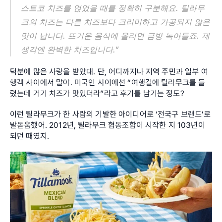
스트코 치즈를 얹었을 때를 정확히 구분해요. 틸라무
크의 치즈는 다른 치즈보다 크리미하고 가공되지 않은 
맛이 납니다. 뜨거운 음식에 올리면 금방 녹아들죠. 제 
생각엔 완벽한 치즈입니다.”
덕분에 많은 사랑을 받았대. 단, 어디까지나 지역 주민과 일부 여
행객 사이에서 말야. 미국인 사이에선 “여행길에 틸라무크를 들
렸는데 거기 치즈가 맛있더라”라고 후기를 남기는 정도?
이런 틸라무크가 한 사람의 기발한 아이디어로 ‘전국구 브랜드’로 
발돋움했어. 2012년, 틸라무크 협동조합이 시작한 지 103년이 
되던 때였지.