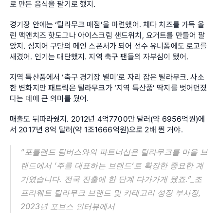
로 만든 음식을 팔기로 했지.
경기장 안에는 ‘틸라무크 매점’을 마련했어. 체다 치즈를 가득 올
린 맥앤치즈 핫도그나 아이스크림 샌드위치, 요거트를 만들어 팔
았지. 심지어 구단의 메인 스폰서가 되어 선수 유니폼에도 로고를 
새겼어. 인기는 대단했지. 지역 축구 팬들의 자부심이 됐어.
지역 특산품에서 ‘축구 경기장 별미’로 자리 잡은 틸라무크. 사소
한 변화지만 패트릭은 틸라무크가 ‘지역 특산품’ 딱지를 벗어던졌
다는 데에 큰 의미를 뒀어.
매출도 뒤따라줬지. 2012년 4억7700만 달러(약 6956억원)에
서 2017년 8억 달러(약 1조1666억원)으로 2배 뛴 거야.
“포틀랜드 팀버스와의 파트너십은 틸라무크를 마을 브
랜드에서 ‘주를 대표하는 브랜드’로 확장한 중요한 계
기였습니다. 전국 진출에 한 단계 다가가게 됐죠.”_조 
프리웨트 틸라무크 브랜드 및 카테고리 성장 부사장, 
2023년 포브스 인터뷰에서