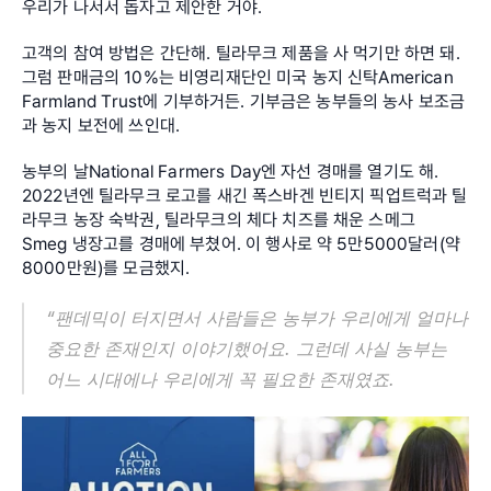
우리가 나서서 돕자고 제안한 거야.
고객의 참여 방법은 간단해. 틸라무크 제품을 사 먹기만 하면 돼. 
그럼 판매금의 10%는 비영리재단인 미국 농지 신탁American 
Farmland Trust에 기부하거든. 기부금은 농부들의 농사 보조금
과 농지 보전에 쓰인대.
농부의 날National Farmers Day엔 자선 경매를 열기도 해. 
2022년엔 틸라무크 로고를 새긴 폭스바겐 빈티지 픽업트럭과 틸
라무크 농장 숙박권, 틸라무크의 체다 치즈를 채운 스메그
Smeg 냉장고를 경매에 부쳤어. 이 행사로 약 5만5000달러(약 
8000만원)를 모금했지.
“팬데믹이 터지면서 사람들은 농부가 우리에게 얼마나 
중요한 존재인지 이야기했어요. 그런데 사실 농부는 
어느 시대에나 우리에게 꼭 필요한 존재였죠.