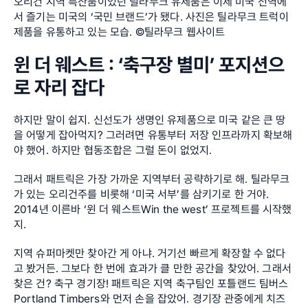
오리건 지역 특산품이었던 틸라무크 유제품은 이제 미국 전역에
서 즐기는 미국의 ‘국민 브랜드’가 됐다. 사진은 틸라무크 트럭이 
제품을 유통하고 있는 모습. ©틸라무크 웹사이트
윈 더 웨스트 : ‘축구장 별미’ 포지션으
로 자리 잡다
하지만 말이 쉽지. 신선도가 생명인 유제품으로 미국 같은 큰 땅
을 어떻게 잡아먹지? 그러려면 유통부터 저장 인프라까지 확보해
야 했어. 하지만 협동조합은 그럴 돈이 없었지.
그래서 패트릭은 가장 가까운 지역부터 공략하기로 해. 틸라무크
가 있는 오리건주를 비롯해 ‘미국 서부’를 삼키기로 한 거야. 
2014년 이른바 ‘윈 더 웨스트Win the west’ 프로젝트를 시작했
지.
지역 슈퍼마켓만 찾아간 게 아냐. 거기선 빠르게 확장할 수 없다
고 봤거든. 그보다 한 번에 효과가 클 만한 공간을 찾았어. 그래서 
찾은 건? 축구 경기장! 패트릭은 지역 축구팀인 포틀랜드 팀버스
Portland Timbers와 먼저 손을 잡았어. 경기장 관중에게 치즈