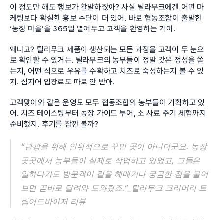
이 정도만 해도 행보가 활발하잖아? 사실 틸라무크에겐 어떤 마
케팅보다 확실한 홍보 수단이 더 있어. 바로 협동조합이 출발한 
‘농장 마을’을 365일 열어두고 고객을 환영하는 거야.
왜냐고? 틸라무크 제품이 생산되는 모든 과정을 고객이 두 눈으
로 확인할 수 있거든. 틸라무크의 농부들이 정말 갖은 정성을 쏟
는지, 어떤 식으로 우유를 수확하고 치즈로 숙성하는지 볼 수 있
지. 심지어 입장료도 따로 안 받아.
고객맞이와 같은 운영도 모두 협동조합의 농부들이 기획하고 있
어. 치즈 테이스팅부터 농장 가이드 투어, 소 사료 주기 체험까지 
준비했지. 후기를 잠깐 볼까?
“관광을 위해 인위적으로 꾸민 곳이 아니더군요. 농장 
곳곳에서 농부들이 실제로 작업하고 있었고, 그들은 
일하다가도 방문객이 길을 헤매거나 궁금한 점을 물어
보면 곧바로 달려와 도와줬죠.”_틸라무크 크리머리 트
립어드바이저 리뷰