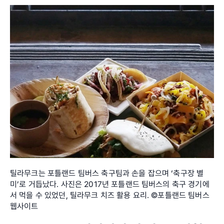
틸라무크는 포틀랜드 팀버스 축구팀과 손을 잡으며 ‘축구장 별
미’로 거듭났다. 사진은 2017년 포틀랜드 팀버스의 축구 경기에
서 먹을 수 있었던, 틸라무크 치즈 활용 요리. ©포틀랜드 팀버스 
웹사이트