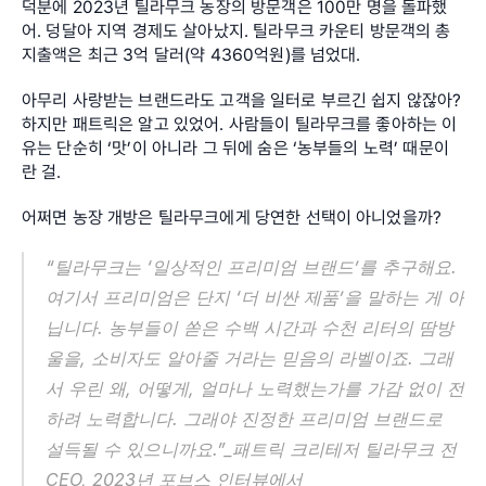
덕분에 2023년 틸라무크 농장의 방문객은 100만 명을 돌파했
어. 덩달아 지역 경제도 살아났지. 틸라무크 카운티 방문객의 총
지출액은 최근 3억 달러(약 4360억원)를 넘었대.
아무리 사랑받는 브랜드라도 고객을 일터로 부르긴 쉽지 않잖아? 
하지만 패트릭은 알고 있었어. 사람들이 틸라무크를 좋아하는 이
유는 단순히 ‘맛’이 아니라 그 뒤에 숨은 ‘농부들의 노력’ 때문이
란 걸.
어쩌면 농장 개방은 틸라무크에게 당연한 선택이 아니었을까?
“틸라무크는 ‘일상적인 프리미엄 브랜드’를 추구해요. 
여기서 프리미엄은 단지 ‘더 비싼 제품’을 말하는 게 아
닙니다. 농부들이 쏟은 수백 시간과 수천 리터의 땀방
울을, 소비자도 알아줄 거라는 믿음의 라벨이죠. 그래
서 우린 왜, 어떻게, 얼마나 노력했는가를 가감 없이 전
하려 노력합니다. 그래야 진정한 프리미엄 브랜드로 
설득될 수 있으니까요.”_패트릭 크리테저 틸라무크 전 
CEO, 2023년 포브스 인터뷰에서