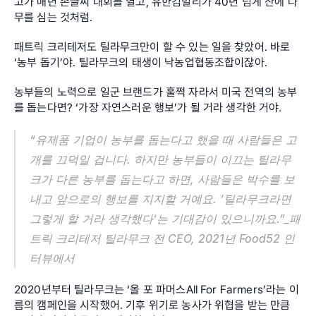
고가 매년 손글씨 대회를 열고, 유한킴벌리가 40년 넘게 산에 나
무를 심는 것처럼.
패트릭 크리테저도 틸라무크만이 할 수 있는 일을 찾았어. 바로 
‘농부 돕기’야. 틸라무크의 태생이 낙농업협동조합이잖아.
농부들의 노력으로 일군 브랜드가 훌쩍 자라서 미국 전역의 농부
를 돕는다면? ‘가장 자연스러운 행보’가 될 거라 생각한 거야.
“유제품 기업이 농부를 돕는다고 했을 때 사람들은 고
개를 끄덕일 겁니다. 하지만 농부들이 이끄는 틸라무
크가 다른 농부를 돕는다고 하면, 사람들은 박수를 보
내고 앞으로의 행보를 지지할 거예요. ‘틸라무크라면 
그렇게 할 거라 생각했다’는 기대감이 있으니까요.”_패
트릭 크리테저 틸라무크 전 CEO, 2021년 Food52 인
터뷰에서
2020년부터 틸라무크는 ‘올 포 파머스All For Farmers’라는 이
름의 캠페인을 시작했어. 기후 위기로 농사가 위협을 받는 만큼 