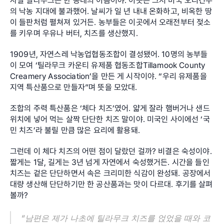
사실 틸라무크는 한 동네의 이름이야. 이곳은 그저 미국 오리건주
의 낙농 지대에 불과했어. 날씨가 일 년 내내 온화하고, 비옥한 땅
이 들판처럼 펼쳐져 있거든. 농부들은 이곳에서 오래전부터 젖소
를 키우며 우유나 버터, 치즈를 생산했지.
1909년, 자연스레 낙농업협동조합이 결성됐어. 10명의 농부들
이 모여 ‘틸라무크 카운티 유제품 협동조합Tillamook County 
Creamery Association’을 만든 게 시작이야. “우리 유제품을 
지역 특산품으로 만들자”며 뜻을 모았대.
조합의 주력 특산품은 ‘체다 치즈’였어. 얇게 잘라 햄버거나 샌드
위치에 넣어 먹는 살짝 단단한 치즈 말이야. 미국인 사이에선 ‘국
민 치즈’라 불릴 만큼 많은 요리에 활용돼.
그런데 이 체다 치즈의 어떤 점이 달랐던 걸까? 비결은 숙성이야. 
짧게는 1달, 길게는 3년 넘게 자연에서 숙성했거든. 시간을 들인 
치즈는 겉은 단단하면서 속은 크리미한 식감이 완성돼. 공장에서 
대량 생산해 단단하기만 한 공산품과는 맛이 다르대. 후기를 살펴
볼까?
“남편은 제가 나초에 틸라무크 치즈를 얹었을 때와 코