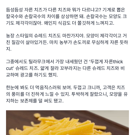
듬성듬성 자른 치즈가 다른 치즈와 뭐가 다르냐고? 기계로 뽑은 
칼국수와 손칼국수의 차이를 상상하면 돼. 손칼국수는 모양도 크
기도 제각각이잖아. 왜인지 식감도 더 쫄깃하게 느껴지고.
농장 스타일의 슈레드 치즈도 마찬가지야. 모양이 제각각이고 거
친 질감이 살아있거든. 마치 농부가 손도끼로 무심하게 자른 듯하
지.
그중에서도 틸라무크에서 가장 내세웠던 건 ‘두껍게 자른thick 
cut’ 슈레드 치즈. 얇게 잘라 꼬부라지는 다른 슈레드 치즈와 비
교하며 광고를 하기도 했지.
한눈에 봐도 더 먹음직스러워 보여. 두껍고 크니까, 고객은 치즈
의 풍미를 더 진하게 느낄 수 있지. 투박하게 잘랐으니, 모양을 유
지하는 보존제를 덜 써도 됐고.