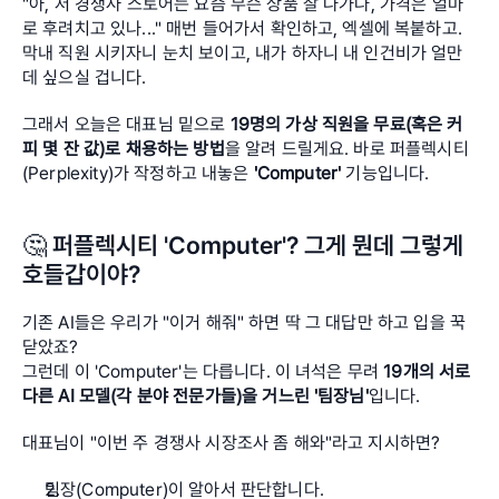
"아, 저 경쟁사 스토어는 요즘 무슨 상품 잘 나가나, 가격은 얼마
로 후려치고 있나..." 매번 들어가서 확인하고, 엑셀에 복붙하고. 
막내 직원 시키자니 눈치 보이고, 내가 하자니 내 인건비가 얼만
데 싶으실 겁니다.
그래서 오늘은 대표님 밑으로 
19명의 가상 직원을 무료(혹은 커
피 몇 잔 값)로 채용하는 방법
을 알려 드릴게요. 바로 퍼플렉시티
(Perplexity)가 작정하고 내놓은 
'Computer'
 기능입니다.
🤔 퍼플렉시티 'Computer'? 그게 뭔데 그렇게 
호들갑이야?
기존 AI들은 우리가 "이거 해줘" 하면 딱 그 대답만 하고 입을 꾹 
닫았죠? 
그런데 이 'Computer'는 다릅니다. 이 녀석은 무려 
19개의 서로 
다른 AI 모델(각 분야 전문가들)을 거느린 '팀장님'
입니다.
대표님이 "이번 주 경쟁사 시장조사 좀 해와"라고 지시하면?
팀장(Computer)이 알아서 판단합니다.