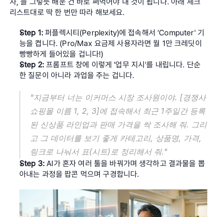
자, 늘 그렇듯 배운 건 바로 써먹어야 내 것이 됩니다. 아래 체크
리스트대로 딱 한 번만 따라 해보세요.
Step 1:
 퍼플렉시티(Perplexity)에 접속해서 'Computer' 기
능을 켭니다. (Pro/Max 요금제 사용자라면 월 1만 크레딧이 
빵빵하게 들어있을 겁니다!)
Step 2:
 프롬프트 창에 이렇게 '업무 지시'를 내립니다. 단순
한 질문이 아니라 과업을 주는 겁니다.
"지금부터 너는 이커머스 시장 조사원이야. [경쟁사 
쇼핑몰 이름 1, 2, 3]에 접속해서 최근 1주일간 등록
된 신상품 라인업과 판매 가격을 싹 조사해 줘. 그리
고 그 데이터를 보기 좋게 카테고리, 상품명, 가격, 
링크로 나눠서 표(시트)로 정리해서 줘."
Step 3:
 AI가 혼자 여러 툴을 바꿔가며 생각하고 결과물을 뽑
아내는 과정을 팝콘 먹으며 구경합니다.